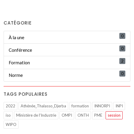
CATÉGORIE
0
À la une
0
Conférence
2
Formation
0
Norme
TAGS POPULAIRES
2022
Athénée_Thalasso_Djerba
formation
INNORPI
INPI
iso
Ministère de l'Industrie
OMPI
ONTH
PME
session
WIPO