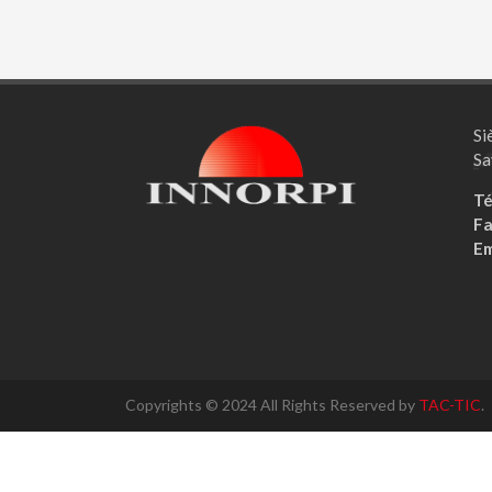
Si
Sa
Té
Fa
Em
Copyrights © 2024 All Rights Reserved by
TAC-TIC
.