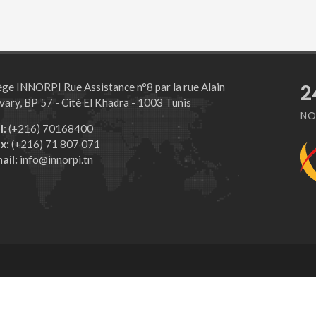
2
ège INNORPI Rue Assistance n°8 par la rue Alain
vary, BP 57 - Cité El Khadra - 1003 Tunis
NO
l:
(+216) 70168400
x:
(+216) 71 807 071
ail:
info@innorpi.tn